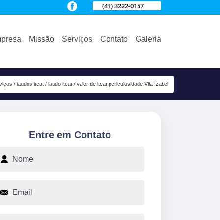
(41) 3222-0157
presa
Missão
Serviços
Contato
Galeria
viços
laudos ltcat
laudo ltcat
valor de ltcat periculosidade Vila Izabel
Entre em Contato