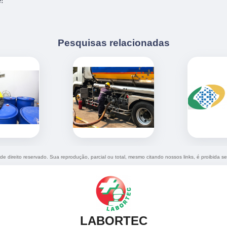
!
Pesquisas relacionadas
 de direito reservado. Sua reprodução, parcial ou total, mesmo citando nossos links, é proibida se
LABORTEC