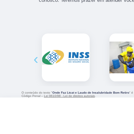
conosco. Teremos prazer em atender você
‹
O conteúdo do texto "
Onde Faz Ltcat e Laudo de Insalubridade Bom Retiro
" é
Código Penal –
Lei 9610/98 - Lei de direitos autorais
.