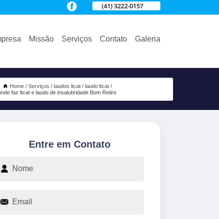
(41) 3222-0157
presa
Missão
Serviços
Contato
Galeria
Home
Serviços
laudos ltcat
laudo ltcat
onde faz ltcat e laudo de insalubridade Bom Retiro
Entre em Contato