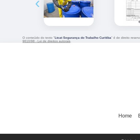
‹
O conteúdo do texto "
Ltcat Segurança do Trabalho Curitiba
" é de direito rese
9610/98 - Lei de direitos autorais
.
Home