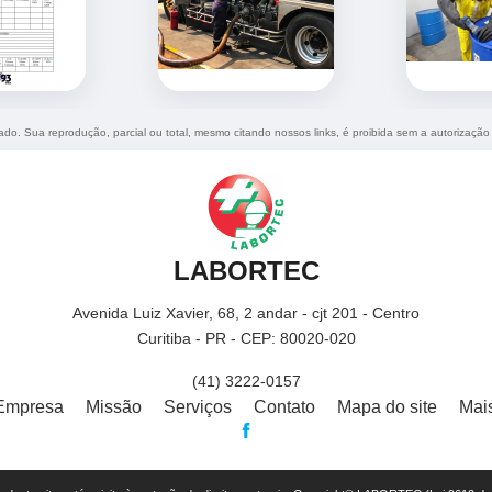
rvado. Sua reprodução, parcial ou total, mesmo citando nossos links, é proibida sem a autorização
LABORTEC
Avenida Luiz Xavier, 68, 2 andar - cjt 201 - Centro
Curitiba - PR - CEP: 80020-020
(41) 3222-0157
Empresa
Missão
Serviços
Contato
Mapa do site
Mai