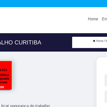
Home
Em
LHO CURITIBA
Home
S
ltcat segurança do trabalho