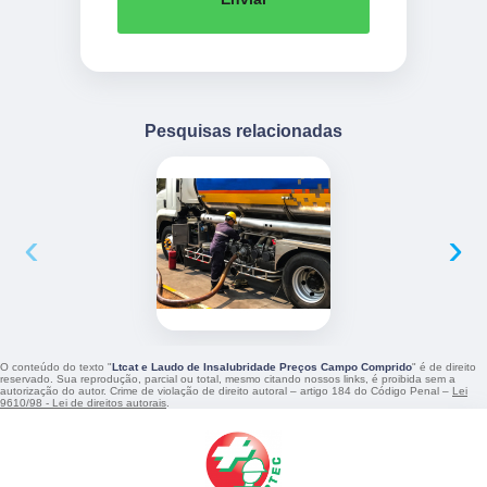
Pesquisas relacionadas
‹
›
O conteúdo do texto "
Ltcat e Laudo de Insalubridade Preços Campo Comprido
" é de direito
reservado. Sua reprodução, parcial ou total, mesmo citando nossos links, é proibida sem a
autorização do autor. Crime de violação de direito autoral – artigo 184 do Código Penal –
Lei
9610/98 - Lei de direitos autorais
.