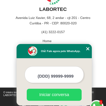
LABORTEC
Avenida Luiz Xavier, 68, 2 andar - cjt 201 - Centro
Curitiba - PR - CEP: 80020-020
(41) 3222-0157
Home
Empresa
Olá! Fale agora pelo WhatsApp.
Missão
Serviços
Contato
Mapa do site
Mais Serviços
O inteiro teor deste site está sujeito à proteção de direitos autorais. Copyright©
Iniciar conversa
LABORTEC (Lei 9610 de 19/02/1998)
1