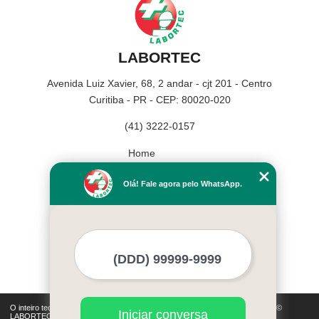
LABORTEC
Avenida Luiz Xavier, 68, 2 andar - cjt 201 - Centro
Curitiba - PR - CEP: 80020-020
(41) 3222-0157
Home
Empresa
Olá! Fale agora pelo WhatsApp.
Missão
Serviços
Contato
Mapa do site
Mais Serviços
O inteiro teor deste site está sujeito à proteção de direitos autorais. Copyright©
Iniciar conversa
LABORTEC (Lei 9610 de 19/02/1998)