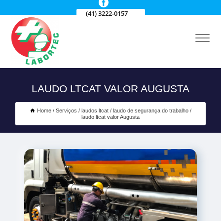
(41) 3222-0157
LAUDO LTCAT VALOR AUGUSTA
Home
Serviços
laudos ltcat
laudo de segurança do trabalho
laudo ltcat valor Augusta