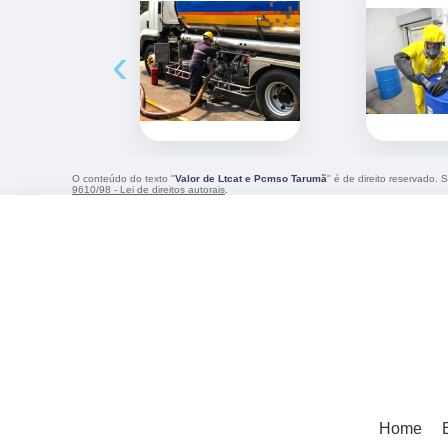
‹
O conteúdo do texto "
Valor de Ltcat e Pcmso Tarumã
" é de direito reservado. 
9610/98 - Lei de direitos autorais
.
Home