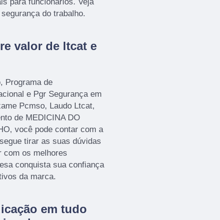
is para funcionários. Veja
 segurança do trabalho.
e valor de ltcat e
o, Programa de
acional e Pgr Segurança em
Exame Pcmso, Laudo Ltcat,
mento de MEDICINA DO
 você pode contar com a
gue tirar as suas dúvidas
ar com os melhores
resa conquista sua confiança
tivos da marca.
dicação em tudo