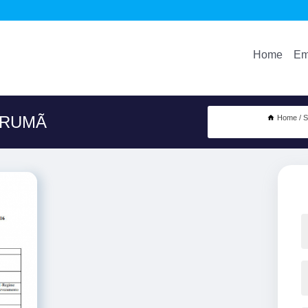
Home
Em
ARUMÃ
Home
S