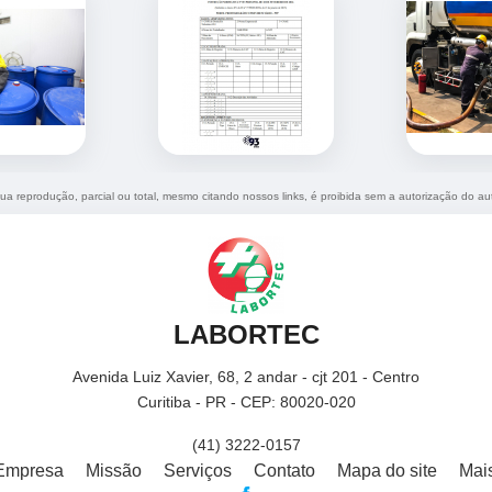
Sua reprodução, parcial ou total, mesmo citando nossos links, é proibida sem a autorização do au
LABORTEC
Avenida Luiz Xavier, 68, 2 andar - cjt 201 - Centro
Curitiba - PR - CEP: 80020-020
(41) 3222-0157
Empresa
Missão
Serviços
Contato
Mapa do site
Mai