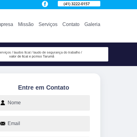
(41) 3222-0157
presa
Missão
Serviços
Contato
Galeria
erviços
laudos ltcat
laudo de segurança do trabalho
valor de ltcat e pcmso Tarumã
Entre em Contato