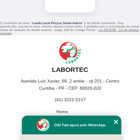
O conteúdo do texto "
Laudo Ltcat Preços Santo Inácio
" é de direito reservado. Sua
reprodução, parcial ou total, mesmo citando nossos links, é proibida sem a autorização do autor.
Crime de violação de direito autoral – artigo 184 do Código Penal –
Lei 9610/98 - Lei de direitos
autorais
.
LABORTEC
Avenida Luiz Xavier, 68, 2 andar - cjt 201 - Centro
Curitiba - PR - CEP: 80020-020
(41) 3222-0157
Home
Empresa
Olá! Fale agora pelo WhatsApp.
Missão
Serviços