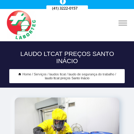
(41) 3222-0157
LAUDO LTCAT PREÇOS SANTO
INÁCIO
Home
Serviços
laudos ltcat
laudo de segurança do trabalho
laudo ltcat preços Santo Inácio