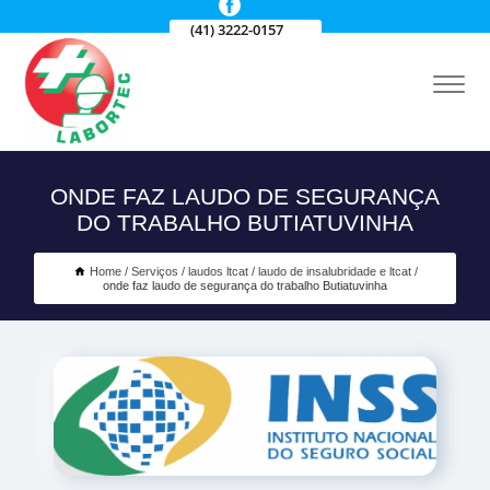
(41) 3222-0157
ONDE FAZ LAUDO DE SEGURANÇA
DO TRABALHO BUTIATUVINHA
Home
Serviços
laudos ltcat
laudo de insalubridade e ltcat
onde faz laudo de segurança do trabalho Butiatuvinha