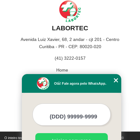
LABORTEC
Avenida Luiz Xavier, 68, 2 andar - cjt 201 - Centro
Curitiba - PR - CEP: 80020-020
(41) 3222-0157
Home
Empresa
Olá! Fale agora pelo WhatsApp.
Missão
Serviços
Contato
Mapa do site
Mais Serviços
O inteiro teor deste site está sujeito à proteção de direitos autorais. Copyright©