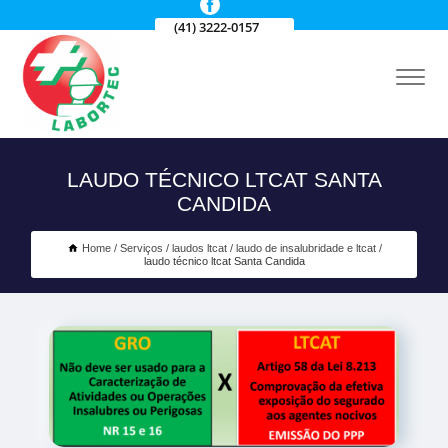
(41) 3222-0157
LAUDO TÉCNICO LTCAT SANTA
CANDIDA
Home
Serviços
laudos ltcat
laudo de insalubridade e ltcat
laudo técnico ltcat Santa Candida