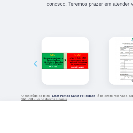
conosco. Teremos prazer em atender 
‹
O conteúdo do texto "
Ltcat Pcmso Santa Felicidade
" é de direito reservado. S
9610/98 - Lei de direitos autorais
.