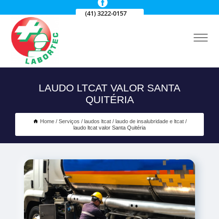
(41) 3222-0157
LAUDO LTCAT VALOR SANTA
QUITÉRIA
Home
Serviços
laudos ltcat
laudo de insalubridade e ltcat
laudo ltcat valor Santa Quitéria