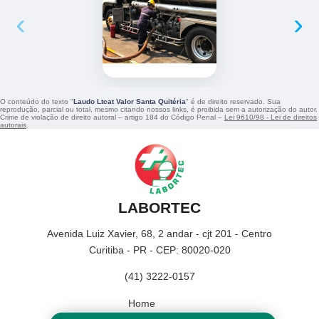
‹
›
O conteúdo do texto "
Laudo Ltcat Valor Santa Quitéria
" é de direito reservado. Sua
reprodução, parcial ou total, mesmo citando nossos links, é proibida sem a autorização do autor.
Crime de violação de direito autoral – artigo 184 do Código Penal –
Lei 9610/98 - Lei de direitos
autorais
.
LABORTEC
Avenida Luiz Xavier, 68, 2 andar - cjt 201 - Centro
Curitiba - PR - CEP: 80020-020
(41) 3222-0157
Home