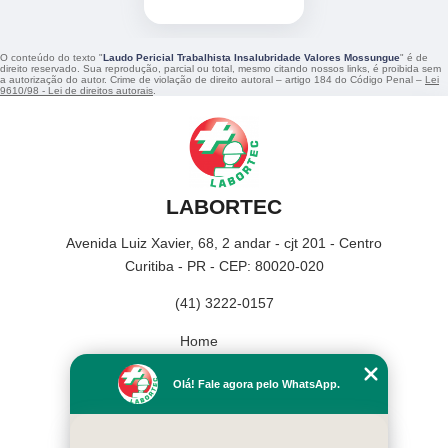
O conteúdo do texto "
Laudo Pericial Trabalhista Insalubridade Valores Mossungue
" é de
direito reservado. Sua reprodução, parcial ou total, mesmo citando nossos links, é proibida sem
a autorização do autor. Crime de violação de direito autoral – artigo 184 do Código Penal –
Lei
9610/98 - Lei de direitos autorais
.
LABORTEC
Avenida Luiz Xavier, 68, 2 andar - cjt 201 - Centro
Curitiba - PR - CEP: 80020-020
(41) 3222-0157
Home
Empresa
Olá! Fale agora pelo WhatsApp.
Missão
Serviços
Contato