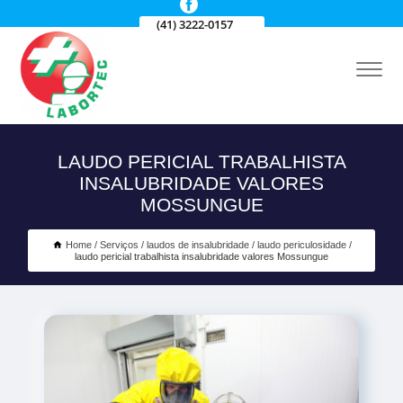
(41) 3222-0157
LAUDO PERICIAL TRABALHISTA
INSALUBRIDADE VALORES
MOSSUNGUE
Home
Serviços
laudos de insalubridade
laudo periculosidade
laudo pericial trabalhista insalubridade valores Mossungue