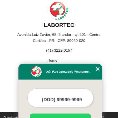
LABORTEC
Avenida Luiz Xavier, 68, 2 andar - cjt 201 - Centro
Curitiba - PR - CEP: 80020-020
(41) 3222-0157
Home
Empresa
Olá! Fale agora pelo WhatsApp.
Missão
Serviços
Contato
Mapa do site
Mais Serviços
O inteiro teor deste site está sujeito à proteção de direitos autorais. Copyright©