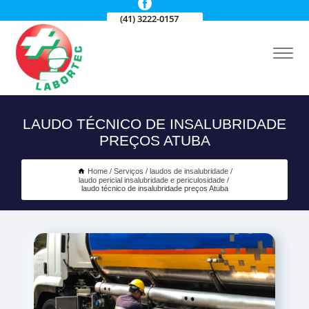
(41) 3222-0157
LAUDO TÉCNICO DE INSALUBRIDADE
PREÇOS ATUBA
Home
Serviços
laudos de insalubridade
laudo pericial insalubridade e periculosidade
laudo técnico de insalubridade preços Atuba