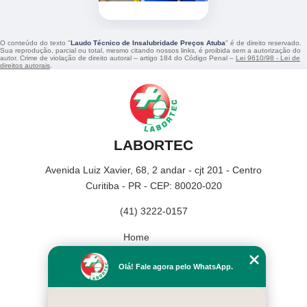
O conteúdo do texto "
Laudo Técnico de Insalubridade Preços Atuba
" é de direito reservado.
Sua reprodução, parcial ou total, mesmo citando nossos links, é proibida sem a autorização do
autor. Crime de violação de direito autoral – artigo 184 do Código Penal –
Lei 9610/98 - Lei de
direitos autorais
.
LABORTEC
Avenida Luiz Xavier, 68, 2 andar - cjt 201 - Centro
Curitiba - PR - CEP: 80020-020
(41) 3222-0157
Home
Empresa
Olá! Fale agora pelo WhatsApp.
Missão
Serviços
Contato