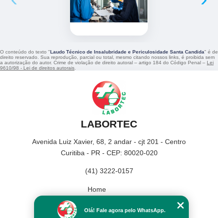
O conteúdo do texto "
Laudo Técnico de Insalubridade e Periculosidade Santa Candida
" é de
direito reservado. Sua reprodução, parcial ou total, mesmo citando nossos links, é proibida sem
a autorização do autor. Crime de violação de direito autoral – artigo 184 do Código Penal –
Lei
9610/98 - Lei de direitos autorais
.
LABORTEC
Avenida Luiz Xavier, 68, 2 andar - cjt 201 - Centro
Curitiba - PR - CEP: 80020-020
(41) 3222-0157
Home
Empresa
Olá! Fale agora pelo WhatsApp.
Missão