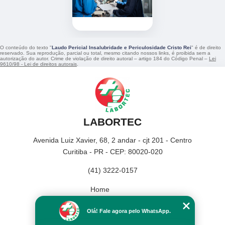
O conteúdo do texto "
Laudo Pericial Insalubridade e Periculosidade Cristo Rei
" é de direito
reservado. Sua reprodução, parcial ou total, mesmo citando nossos links, é proibida sem a
autorização do autor. Crime de violação de direito autoral – artigo 184 do Código Penal –
Lei
9610/98 - Lei de direitos autorais
.
LABORTEC
Avenida Luiz Xavier, 68, 2 andar - cjt 201 - Centro
Curitiba - PR - CEP: 80020-020
(41) 3222-0157
Home
Empresa
Olá! Fale agora pelo WhatsApp.
Missão
Serviços