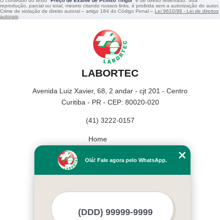
O conteúdo do texto "
Preço de Exame de Pcmso Tingui
" é de direito reservado. Sua
reprodução, parcial ou total, mesmo citando nossos links, é proibida sem a autorização do autor.
Crime de violação de direito autoral – artigo 184 do Código Penal –
Lei 9610/98 - Lei de direitos
autorais
.
LABORTEC
Avenida Luiz Xavier, 68, 2 andar - cjt 201 - Centro
Curitiba - PR - CEP: 80020-020
(41) 3222-0157
Home
Empresa
Olá! Fale agora pelo WhatsApp.
Missão
Serviços
Contato
Mapa do site
Mais Serviços