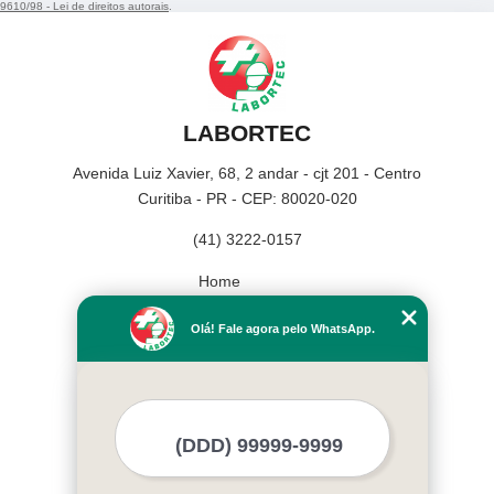
9610/98 - Lei de direitos autorais
.
LABORTEC
Avenida Luiz Xavier, 68, 2 andar - cjt 201 - Centro
Curitiba - PR - CEP: 80020-020
(41) 3222-0157
Home
Empresa
Olá! Fale agora pelo WhatsApp.
Missão
Serviços
Contato
Mapa do site
Mais Serviços