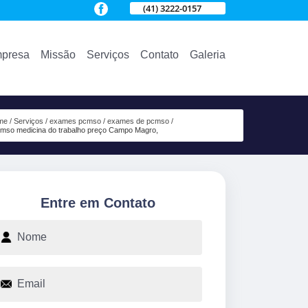
(41) 3222-0157
presa
Missão
Serviços
Contato
Galeria
me
Serviços
exames pcmso
exames de pcmso
mso medicina do trabalho preço Campo Magro,
Entre em Contato