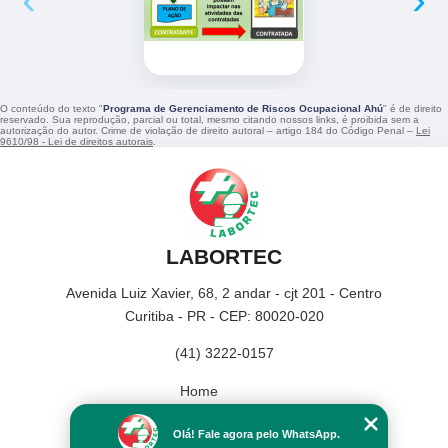
O conteúdo do texto "
Programa de Gerenciamento de Riscos Ocupacional Ahú
" é de direito
reservado. Sua reprodução, parcial ou total, mesmo citando nossos links, é proibida sem a
autorização do autor. Crime de violação de direito autoral – artigo 184 do Código Penal –
Lei
9610/98 - Lei de direitos autorais
.
LABORTEC
Avenida Luiz Xavier, 68, 2 andar - cjt 201 - Centro
Curitiba - PR - CEP: 80020-020
(41) 3222-0157
Home
Empresa
Olá! Fale agora pelo WhatsApp.
Missão