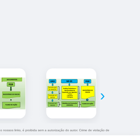
›
do nossos links, é proibida sem a autorização do autor. Crime de violação de