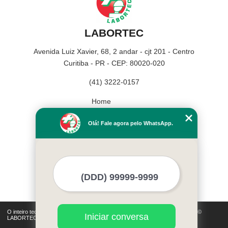
LABORTEC
Avenida Luiz Xavier, 68, 2 andar - cjt 201 - Centro
Curitiba - PR - CEP: 80020-020
(41) 3222-0157
Home
Empresa
Olá! Fale agora pelo WhatsApp.
Missão
Serviços
Contato
Mapa do site
Mais Serviços
O inteiro teor deste site está sujeito à proteção de direitos autorais. Copyright©
Iniciar conversa
LABORTEC (Lei 9610 de 19/02/1998)