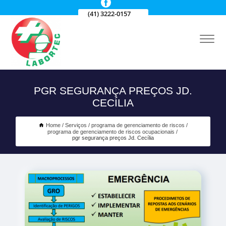
(41) 3222-0157
PGR SEGURANÇA PREÇOS JD.
CECÍLIA
Home
Serviços
programa de gerenciamento de riscos
programa de gerenciamento de riscos ocupacionais
pgr segurança preços Jd. Cecília