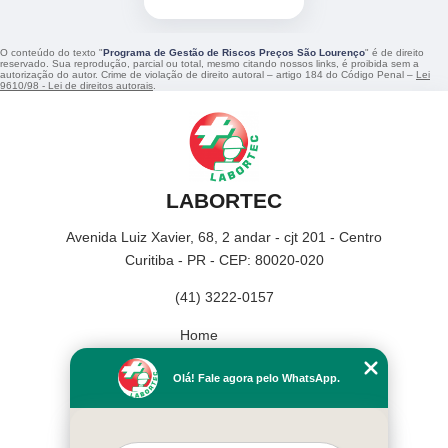
O conteúdo do texto "
Programa de Gestão de Riscos Preços São Lourenço
" é de direito
reservado. Sua reprodução, parcial ou total, mesmo citando nossos links, é proibida sem a
autorização do autor. Crime de violação de direito autoral – artigo 184 do Código Penal –
Lei
9610/98 - Lei de direitos autorais
.
LABORTEC
Avenida Luiz Xavier, 68, 2 andar - cjt 201 - Centro
Curitiba - PR - CEP: 80020-020
(41) 3222-0157
Home
Empresa
Olá! Fale agora pelo WhatsApp.
Missão
Serviços
Contato