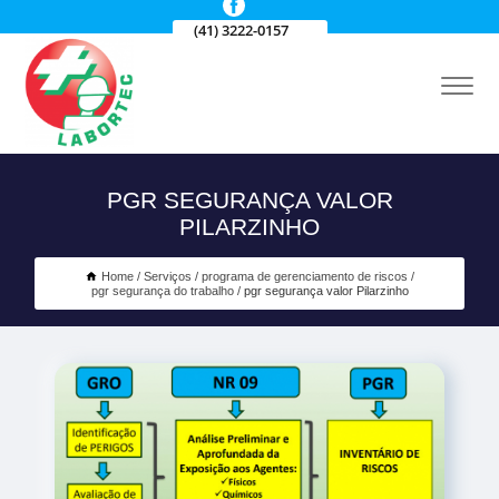
(41) 3222-0157
PGR SEGURANÇA VALOR
PILARZINHO
Home
Serviços
programa de gerenciamento de riscos
pgr segurança do trabalho
pgr segurança valor Pilarzinho