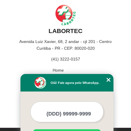
LABORTEC
Avenida Luiz Xavier, 68, 2 andar - cjt 201 - Centro
Curitiba - PR - CEP: 80020-020
(41) 3222-0157
Home
Empresa
Olá! Fale agora pelo WhatsApp.
Missão
Serviços
Contato
Mapa do site
Mais Serviços