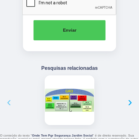
Enviar
Pesquisas relacionadas
‹
›
O conteúdo do texto "
Onde Tem Pgr Segurança Jardim Social
" é de direito reservado. Sua
reprodução, parcial ou total, mesmo citando nossos links, é proibida sem a autorização do autor.