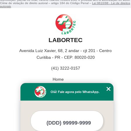
Crime de violação de direito autoral – artigo 184 do Código Penal –
Lei 9610/98 - Lei de direitos
autorais
.
LABORTEC
Avenida Luiz Xavier, 68, 2 andar - cjt 201 - Centro
Curitiba - PR - CEP: 80020-020
(41) 3222-0157
Home
Empresa
Olá! Fale agora pelo WhatsApp.
Missão
Serviços
Contato
Mapa do site
Mais Serviços