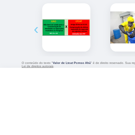
‹
O conteúdo do texto "
Valor de Ltcat Pcmso Ahú
" é de direito reservado. Sua r
Lei de direitos autorais
.