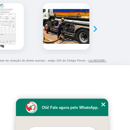
›
rime de violação de direito autoral – artigo 184 do Código Penal –
Lei 9610/98 -
Olá! Fale agora pelo WhatsApp.