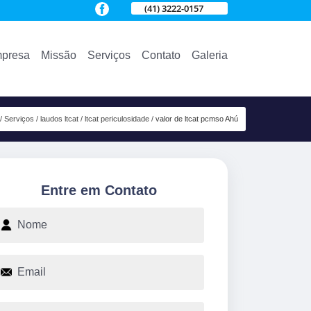
(41) 3222-0157
presa
Missão
Serviços
Contato
Galeria
Serviços
laudos ltcat
ltcat periculosidade
valor de ltcat pcmso Ahú
Entre em Contato