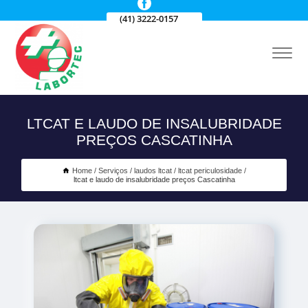
(41) 3222-0157
LTCAT E LAUDO DE INSALUBRIDADE
PREÇOS CASCATINHA
Home
Serviços
laudos ltcat
ltcat periculosidade
ltcat e laudo de insalubridade preços Cascatinha