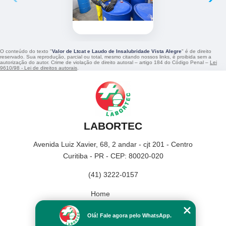
O conteúdo do texto "
Valor de Ltcat e Laudo de Insalubridade Vista Alegre
" é de direito
reservado. Sua reprodução, parcial ou total, mesmo citando nossos links, é proibida sem a
autorização do autor. Crime de violação de direito autoral – artigo 184 do Código Penal –
Lei
9610/98 - Lei de direitos autorais
.
LABORTEC
Avenida Luiz Xavier, 68, 2 andar - cjt 201 - Centro
Curitiba - PR - CEP: 80020-020
(41) 3222-0157
Home
Empresa
Olá! Fale agora pelo WhatsApp.
Missão