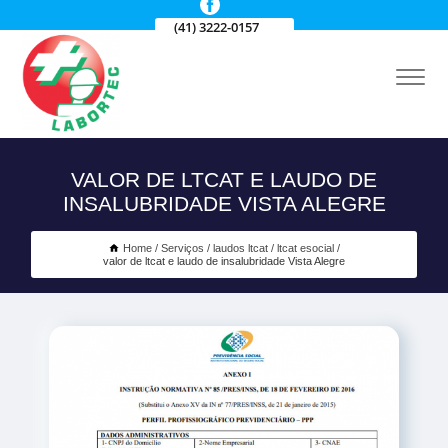
(41) 3222-0157
VALOR DE LTCAT E LAUDO DE
INSALUBRIDADE VISTA ALEGRE
Home
Serviços
laudos ltcat
ltcat esocial
valor de ltcat e laudo de insalubridade Vista Alegre