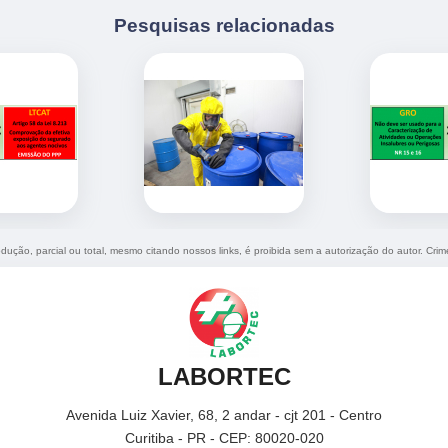
Pesquisas relacionadas
odução, parcial ou total, mesmo citando nossos links, é proibida sem a autorização do autor. Cri
LABORTEC
Avenida Luiz Xavier, 68, 2 andar - cjt 201 - Centro
Curitiba - PR - CEP: 80020-020