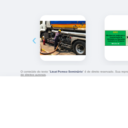
‹
O conteúdo do texto "
Ltcat Pcmso Seminário
" é de direito reservado. Sua repr
de direitos autorais
.