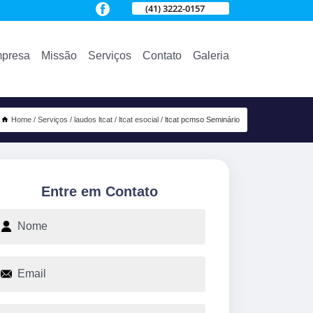
(41) 3222-0157
presa
Missão
Serviços
Contato
Galeria
Home
Serviços
laudos ltcat
ltcat esocial
ltcat pcmso Seminário
Entre em Contato