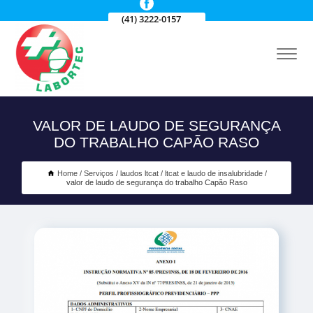
(41) 3222-0157
VALOR DE LAUDO DE SEGURANÇA
DO TRABALHO CAPÃO RASO
Home
Serviços
laudos ltcat
ltcat e laudo de insalubridade
valor de laudo de segurança do trabalho Capão Raso