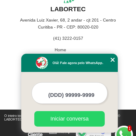
LABORTEC
Avenida Luiz Xavier, 68, 2 andar - cjt 201 - Centro
Curitiba - PR - CEP: 80020-020
(41) 3222-0157
Home
Empresa
Olá! Fale agora pelo WhatsApp.
Missão
Serviços
Contato
Mapa do site
Mais Serviços
O inteiro teor deste site está sujeito à proteção de direitos autorais. Copyright©
Iniciar conversa
LABORTEC (Lei 9610 de 19/02/1998)
1