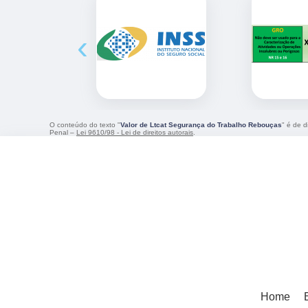
‹
O conteúdo do texto "
Valor de Ltcat Segurança do Trabalho Rebouças
" é de d
Penal –
Lei 9610/98 - Lei de direitos autorais
.
Home