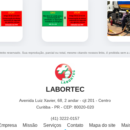
ireito reservado. Sua reprodução, parcial ou total, mesmo citando nossos links, é proibida sem a 
LABORTEC
Avenida Luiz Xavier, 68, 2 andar - cjt 201 - Centro
Curitiba - PR - CEP: 80020-020
(41) 3222-0157
Empresa
Missão
Serviços
Contato
Mapa do site
Mai