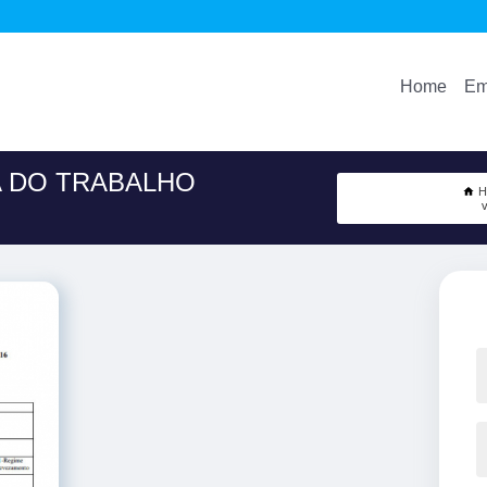
Home
Em
A DO TRABALHO
H
v