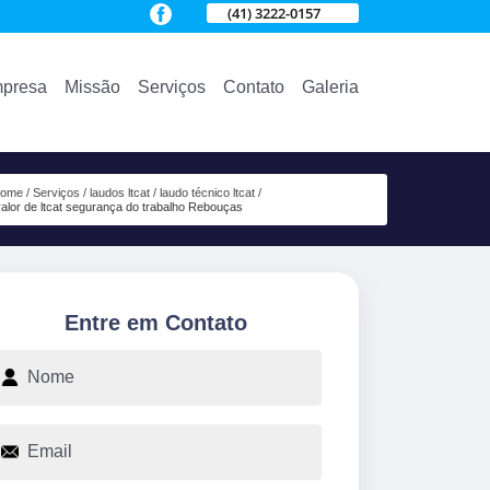
(41) 3222-0157
presa
Missão
Serviços
Contato
Galeria
ome
Serviços
laudos ltcat
laudo técnico ltcat
alor de ltcat segurança do trabalho Rebouças
Entre em Contato