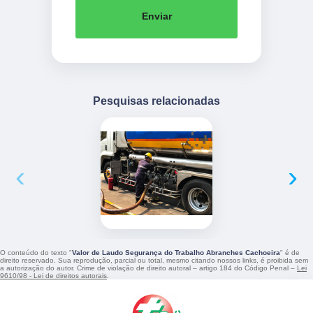
Enviar
Pesquisas relacionadas
‹
›
O conteúdo do texto "
Valor de Laudo Segurança do Trabalho Abranches Cachoeira
" é de
direito reservado. Sua reprodução, parcial ou total, mesmo citando nossos links, é proibida sem
a autorização do autor. Crime de violação de direito autoral – artigo 184 do Código Penal –
Lei
9610/98 - Lei de direitos autorais
.