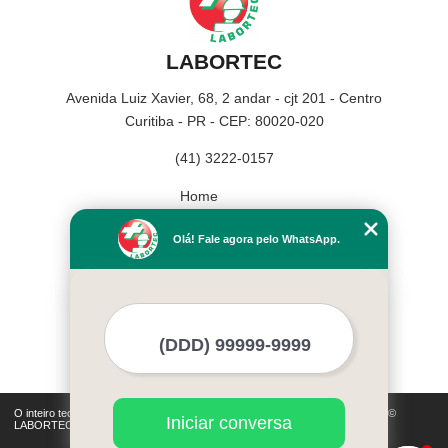
LABORTEC
Avenida Luiz Xavier, 68, 2 andar - cjt 201 - Centro
Curitiba - PR - CEP: 80020-020
(41) 3222-0157
Home
Empresa
Olá! Fale agora pelo WhatsApp.
Missão
Serviços
Contato
Mapa do site
Mais Serviços
O inteiro teor deste site está sujeito à proteção de direitos autorais. Copyright©
Iniciar conversa
LABORTEC (Lei 9610 de 19/02/1998)