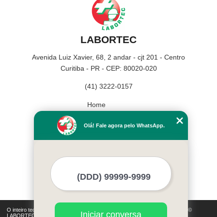
LABORTEC
Avenida Luiz Xavier, 68, 2 andar - cjt 201 - Centro
Curitiba - PR - CEP: 80020-020
(41) 3222-0157
Home
Empresa
Olá! Fale agora pelo WhatsApp.
Missão
Serviços
Contato
Mapa do site
Mais Serviços
O inteiro teor deste site está sujeito à proteção de direitos autorais. Copyright©
Iniciar conversa
LABORTEC (Lei 9610 de 19/02/1998)