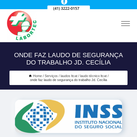
(41) 3222-0157
ONDE FAZ LAUDO DE SEGURANÇA
DO TRABALHO JD. CECÍLIA
Home
Serviços
laudos ltcat
laudo técnico ltcat
onde faz laudo de segurança do trabalho Jd. Cecília