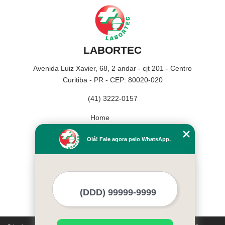
LABORTEC
Avenida Luiz Xavier, 68, 2 andar - cjt 201 - Centro
Curitiba - PR - CEP: 80020-020
(41) 3222-0157
Home
Empresa
Olá! Fale agora pelo WhatsApp.
Missão
Serviços
Contato
Mapa do site
Mais Serviços