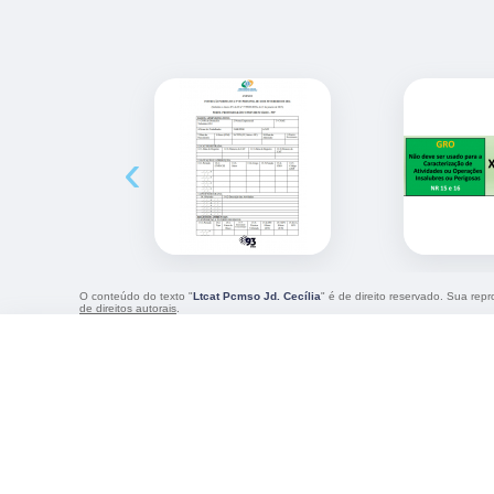
‹
O conteúdo do texto "
Ltcat Pcmso Jd. Cecília
" é de direito reservado. Sua rep
de direitos autorais
.