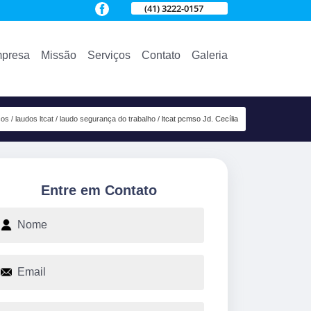
(41) 3222-0157
presa
Missão
Serviços
Contato
Galeria
ços
laudos ltcat
laudo segurança do trabalho
ltcat pcmso Jd. Cecília
Entre em Contato