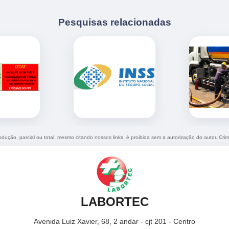
Pesquisas relacionadas
rodução, parcial ou total, mesmo citando nossos links, é proibida sem a autorização do autor. Cri
LABORTEC
Avenida Luiz Xavier, 68, 2 andar - cjt 201 - Centro