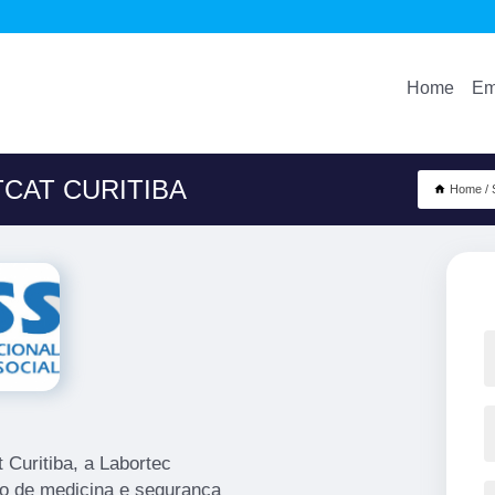
Home
Em
CAT CURITIBA
Home
 Curitiba, a Labortec
o de medicina e segurança