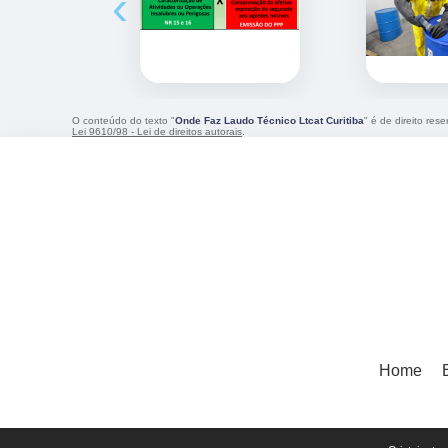
‹
O conteúdo do texto "
Onde Faz Laudo Técnico Ltcat Curitiba
" é de direito res
Lei 9610/98 - Lei de direitos autorais
.
Home