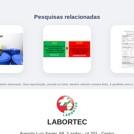
Pesquisas relacionadas
ireito reservado. Sua reprodução, parcial ou total, mesmo citando nossos links, é proibida sem a 
LABORTEC
Avenida Luiz Xavier, 68, 2 andar - cjt 201 - Centro