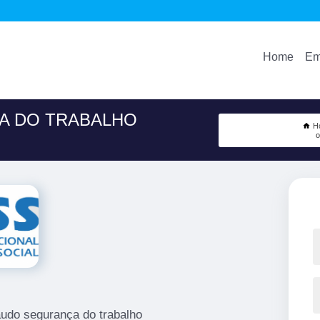
Home
Em
A DO TRABALHO
H
o
audo segurança do trabalho