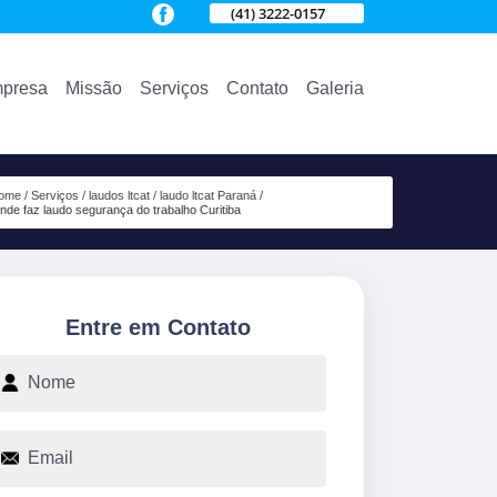
(41) 3222-0157
presa
Missão
Serviços
Contato
Galeria
ome
Serviços
laudos ltcat
laudo ltcat Paraná
nde faz laudo segurança do trabalho Curitiba
Entre em Contato