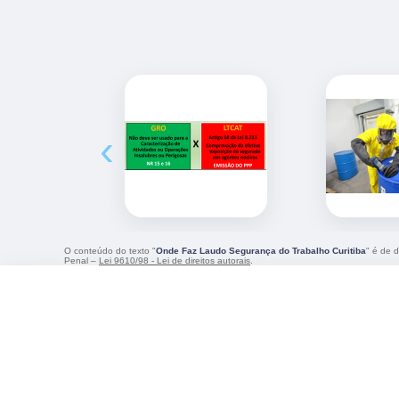
‹
O conteúdo do texto "
Onde Faz Laudo Segurança do Trabalho Curitiba
" é de d
Penal –
Lei 9610/98 - Lei de direitos autorais
.