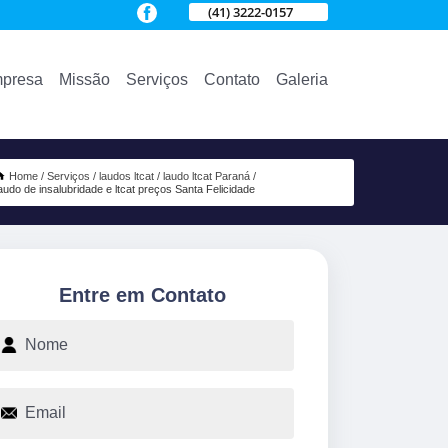
(41) 3222-0157
presa
Missão
Serviços
Contato
Galeria
Home
Serviços
laudos ltcat
laudo ltcat Paraná
audo de insalubridade e ltcat preços Santa Felicidade
Entre em Contato