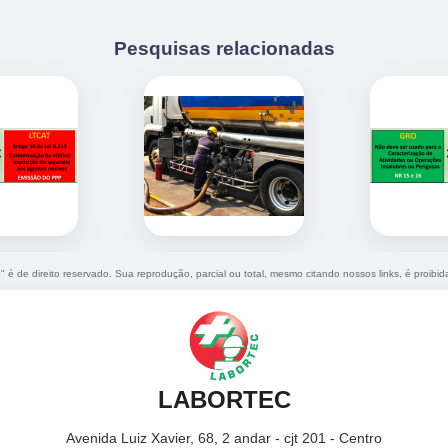
Pesquisas relacionadas
e
" é de direito reservado. Sua reprodução, parcial ou total, mesmo citando nossos links, é proibid
LABORTEC
Avenida Luiz Xavier, 68, 2 andar - cjt 201 - Centro