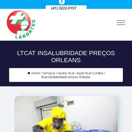
(41) 3222-0157
LTCAT INSALUBRIDADE PREÇOS
ORLEANS
Home
Serviços
laudos ltcat
laudo ltcat Curitiba
ltcat insalubridade preços Orleans