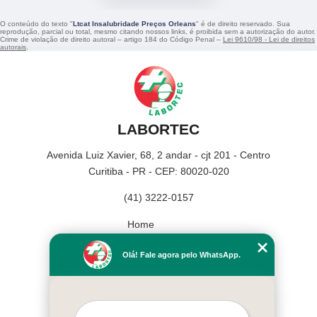
O conteúdo do texto "
Ltcat Insalubridade Preços Orleans
" é de direito reservado. Sua
reprodução, parcial ou total, mesmo citando nossos links, é proibida sem a autorização do autor.
Crime de violação de direito autoral – artigo 184 do Código Penal –
Lei 9610/98 - Lei de direitos
autorais
.
LABORTEC
Avenida Luiz Xavier, 68, 2 andar - cjt 201 - Centro
Curitiba - PR - CEP: 80020-020
(41) 3222-0157
Home
Empresa
Olá! Fale agora pelo WhatsApp.
Missão
Serviços
Contato
Mapa do site