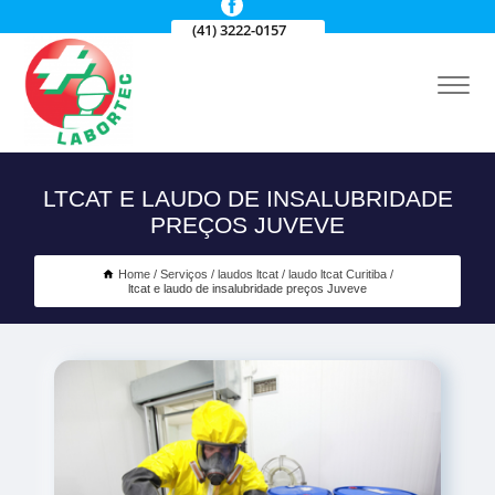
(41) 3222-0157
LTCAT E LAUDO DE INSALUBRIDADE
PREÇOS JUVEVE
Home
Serviços
laudos ltcat
laudo ltcat Curitiba
ltcat e laudo de insalubridade preços Juveve