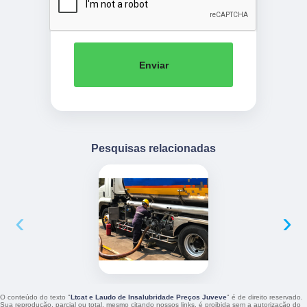
Enviar
Pesquisas relacionadas
‹
›
O conteúdo do texto "
Ltcat e Laudo de Insalubridade Preços Juveve
" é de direito reservado.
Sua reprodução, parcial ou total, mesmo citando nossos links, é proibida sem a autorização do