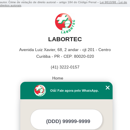
autor. Crime de violação de direito autoral – artigo 184 do Código Penal –
Lei 9610/98 - Lei de
direitos autorais
.
LABORTEC
Avenida Luiz Xavier, 68, 2 andar - cjt 201 - Centro
Curitiba - PR - CEP: 80020-020
(41) 3222-0157
Home
Empresa
Olá! Fale agora pelo WhatsApp.
Missão
Serviços
Contato
Mapa do site
Mais Serviços