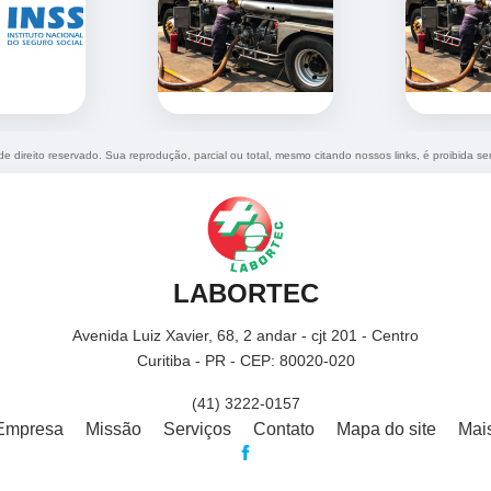
 de direito reservado. Sua reprodução, parcial ou total, mesmo citando nossos links, é proibida se
LABORTEC
Avenida Luiz Xavier, 68, 2 andar - cjt 201 - Centro
Curitiba - PR - CEP: 80020-020
(41) 3222-0157
Empresa
Missão
Serviços
Contato
Mapa do site
Mai