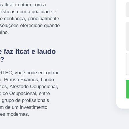
s ltcat contam com a
rísticas com a qualidade e
 confiança, principalmente
s soluções oferecidas quando
lho.
faz ltcat e laudo
a?
ORTEC, você pode encontrar
o, Pcmso Exames, Laudo
cos, Atestado Ocupacional,
ico Ocupacional, entre
 grupo de profissionais
lém de um investimento
ões modernas.