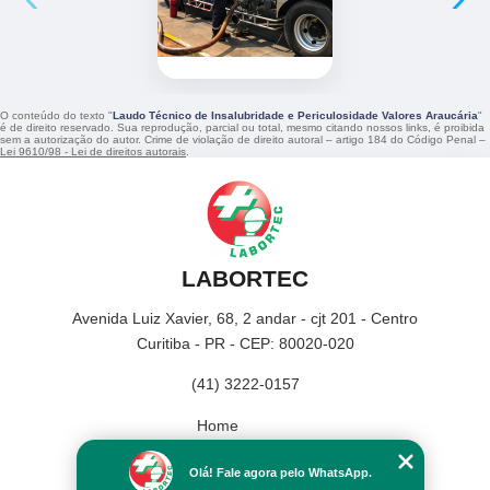
O conteúdo do texto "
Laudo Técnico de Insalubridade e Periculosidade Valores Araucária
"
é de direito reservado. Sua reprodução, parcial ou total, mesmo citando nossos links, é proibida
sem a autorização do autor. Crime de violação de direito autoral – artigo 184 do Código Penal –
Lei 9610/98 - Lei de direitos autorais
.
LABORTEC
Avenida Luiz Xavier, 68, 2 andar - cjt 201 - Centro
Curitiba - PR - CEP: 80020-020
(41) 3222-0157
Home
Empresa
Olá! Fale agora pelo WhatsApp.
Missão