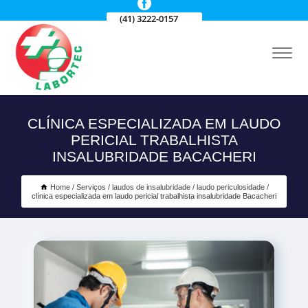
(41) 3222-0157
CLÍNICA ESPECIALIZADA EM LAUDO
PERICIAL TRABALHISTA
INSALUBRIDADE BACACHERI
Home
Serviços
laudos de insalubridade
laudo periculosidade
clínica especializada em laudo pericial trabalhista insalubridade Bacacheri