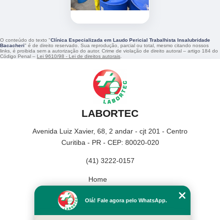
O conteúdo do texto "
Clínica Especializada em Laudo Pericial Trabalhista Insalubridade
Bacacheri
" é de direito reservado. Sua reprodução, parcial ou total, mesmo citando nossos
links, é proibida sem a autorização do autor. Crime de violação de direito autoral – artigo 184 do
Código Penal –
Lei 9610/98 - Lei de direitos autorais
.
LABORTEC
Avenida Luiz Xavier, 68, 2 andar - cjt 201 - Centro
Curitiba - PR - CEP: 80020-020
(41) 3222-0157
Home
Empresa
Olá! Fale agora pelo WhatsApp.
Missão
Serviços