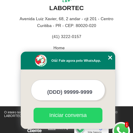
LABORTEC
Avenida Luiz Xavier, 68, 2 andar - cjt 201 - Centro
Curitiba - PR - CEP: 80020-020
(41) 3222-0157
Home
Empresa
Olá! Fale agora pelo WhatsApp.
Missão
Serviços
Contato
Mapa do site
Mais Serviços
O inteiro teor deste site está sujeito à proteção de direitos autorais. Copyright©
Iniciar conversa
LABORTEC (Lei 9610 de 19/02/1998)
1