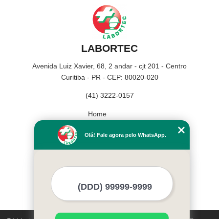
LABORTEC
Avenida Luiz Xavier, 68, 2 andar - cjt 201 - Centro
Curitiba - PR - CEP: 80020-020
(41) 3222-0157
Home
Empresa
Olá! Fale agora pelo WhatsApp.
Missão
Serviços
Contato
Mapa do site
Mais Serviços