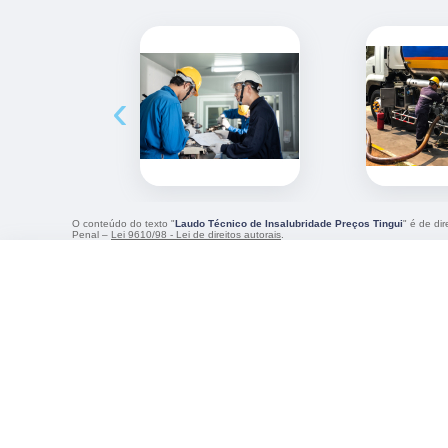
‹
O conteúdo do texto "
Laudo Técnico de Insalubridade Preços Tingui
" é de di
Penal –
Lei 9610/98 - Lei de direitos autorais
.