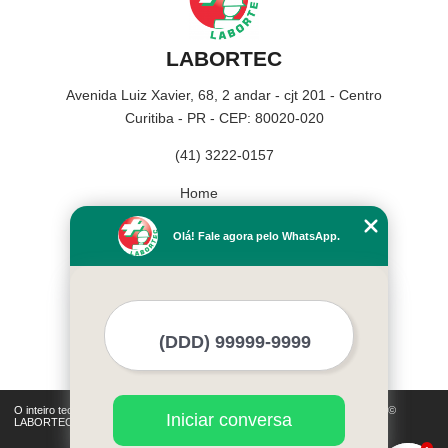
LABORTEC
Avenida Luiz Xavier, 68, 2 andar - cjt 201 - Centro
Curitiba - PR - CEP: 80020-020
(41) 3222-0157
Home
Empresa
Olá! Fale agora pelo WhatsApp.
Missão
Serviços
Contato
Mapa do site
Mais Serviços
O inteiro teor deste site está sujeito à proteção de direitos autorais. Copyright©
Iniciar conversa
LABORTEC (Lei 9610 de 19/02/1998)