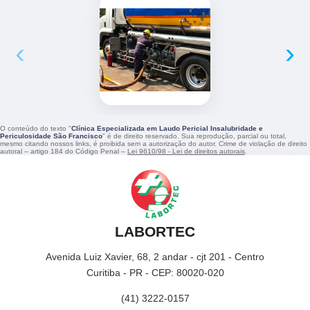
‹
›
O conteúdo do texto "
Clínica Especializada em Laudo Pericial Insalubridade e
Periculosidade São Francisco
" é de direito reservado. Sua reprodução, parcial ou total,
mesmo citando nossos links, é proibida sem a autorização do autor. Crime de violação de direito
autoral – artigo 184 do Código Penal –
Lei 9610/98 - Lei de direitos autorais
.
LABORTEC
Avenida Luiz Xavier, 68, 2 andar - cjt 201 - Centro
Curitiba - PR - CEP: 80020-020
(41) 3222-0157