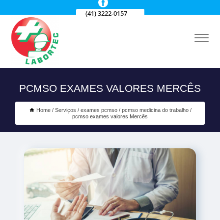
(41) 3222-0157
PCMSO EXAMES VALORES MERCÊS
Home
Serviços
exames pcmso
pcmso medicina do trabalho
pcmso exames valores Mercês