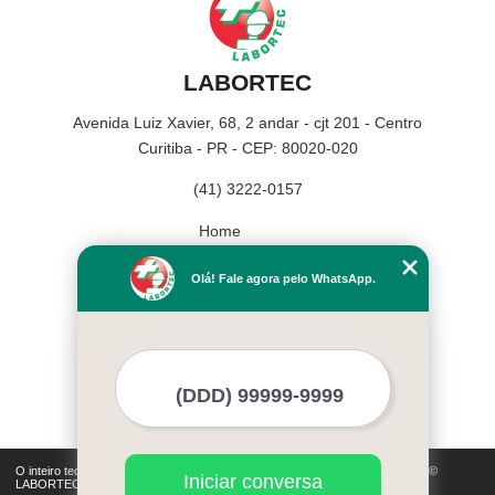
LABORTEC
Avenida Luiz Xavier, 68, 2 andar - cjt 201 - Centro
Curitiba - PR - CEP: 80020-020
(41) 3222-0157
Home
Empresa
Olá! Fale agora pelo WhatsApp.
Missão
Serviços
Contato
Mapa do site
Mais Serviços
O inteiro teor deste site está sujeito à proteção de direitos autorais. Copyright©
Iniciar conversa
LABORTEC (Lei 9610 de 19/02/1998)