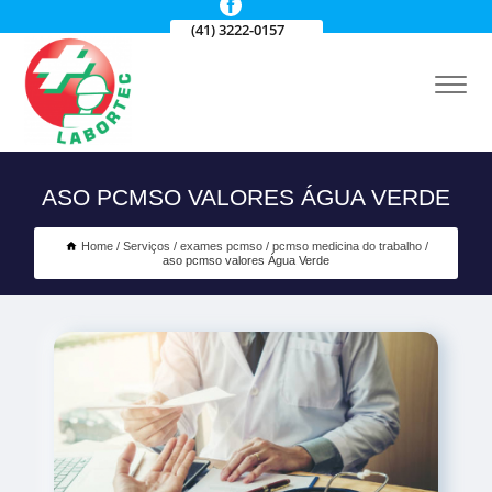
(41) 3222-0157
ASO PCMSO VALORES ÁGUA VERDE
Home
Serviços
exames pcmso
pcmso medicina do trabalho
aso pcmso valores Água Verde